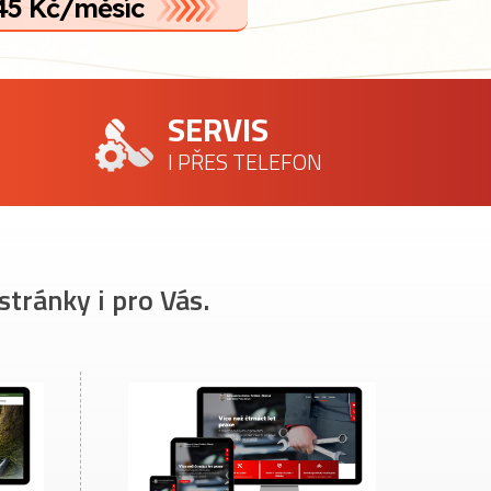
45 Kč/měsíc
SERVIS
I PŘES TELEFON
stránky i pro Vás.