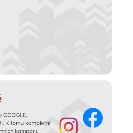
ě
ro GOOGLE,
. K tomu kompletní
amních kampaní.