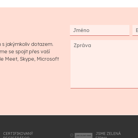
m s jakýmkoliv dotazem.
e se spojit přes vaší
gle Meet, Skype, Microsoft
CERTIFIKOVANÝ
JSME ZELENÁ