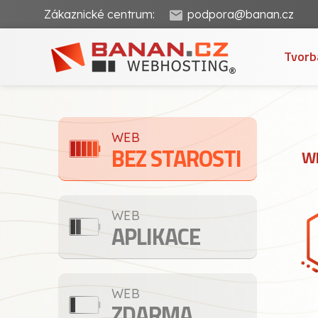
Zákaznické centrum:
podpora@banan.cz
Tvorb
WEB
BEZ STAROSTI
WE
WEB
APLIKACE
WEB
ZDARMA