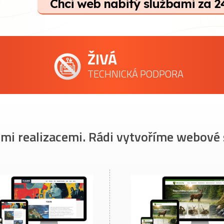
Chci web nabitý službami za 2
ŽIVÁ
TECHNICKÁ PODPORA
imi realizacemi. Rádi vytvoříme webové 