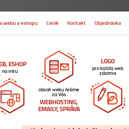
a webu a eshopu
Ceník
Kontakt
Objednávka
LOGO
B, ESHOP
pro každý web
na míru
zdarma
obsah webu řešíme
za Vás
WEBHOSTING,
EMAILY, SPRÁVA