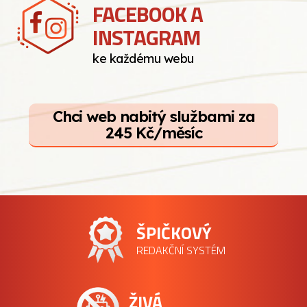
FACEBOOK A
INSTAGRAM
ke každému webu
Chci web nabitý službami za
245 Kč/měsíc
ŠPIČKOVÝ
REDAKČNÍ SYSTÉM
ŽIVÁ