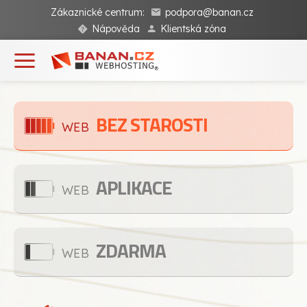
Zákaznické centrum:
podpora@banan.cz
Nápověda
Klientská zóna
BEZ STAROSTI
WEB
APLIKACE
WEB
ZDARMA
WEB