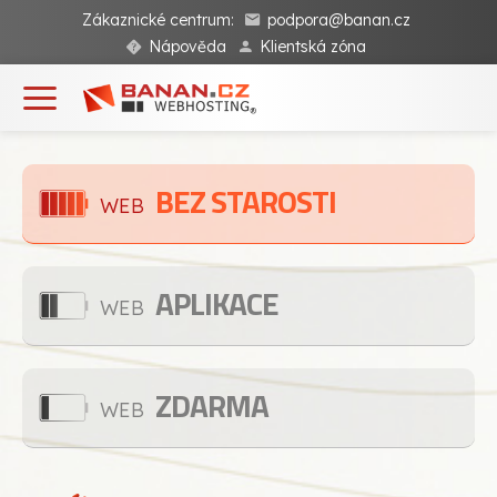
Zákaznické centrum:
podpora@banan.cz
Nápověda
Klientská zóna
BEZ STAROSTI
WEB
APLIKACE
WEB
ZDARMA
WEB