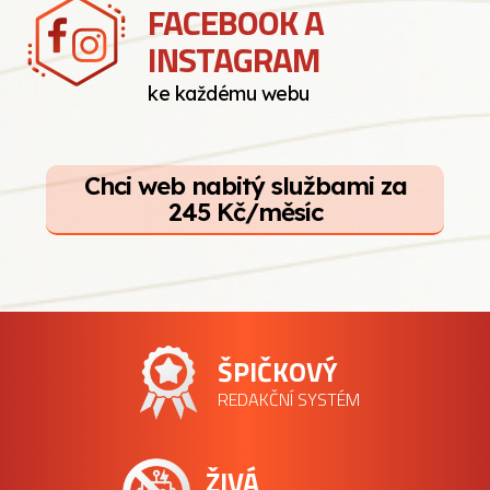
FACEBOOK A
INSTAGRAM
ke každému webu
Chci web nabitý službami za
245 Kč/měsíc
ŠPIČKOVÝ
REDAKČNÍ SYSTÉM
ŽIVÁ