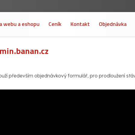
a webu a eshopu
Ceník
Kontakt
Objednávka
dmin.banan.cz
louží především objednávkový formulář, pro prodloužení stáva