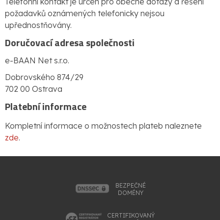
Telefonní kontakt je určen pro obecné dotazy a řešení
požadavků oznámených telefonicky nejsou
upřednostňovány.
Doručovací adresa společnosti
e-BAAN Net s.r.o.
Dobrovského 874/29
702 00 Ostrava
Platební informace
Kompletní informace o možnostech plateb naleznete
zde
.
BEZPEČNÉ
DOMÉNY
CERTIFIKOVANÝ