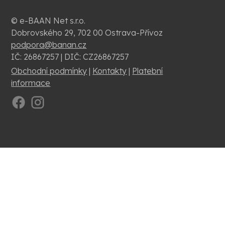
© e-BAAN Net s.r.o.
Dobrovského 29, 702 00 Ostrava-Přívoz
podpora@banan.cz
IČ: 26867257 | DIČ: CZ26867257
Obchodní podmínky
|
Kontakty
|
Platební
informace
.
.