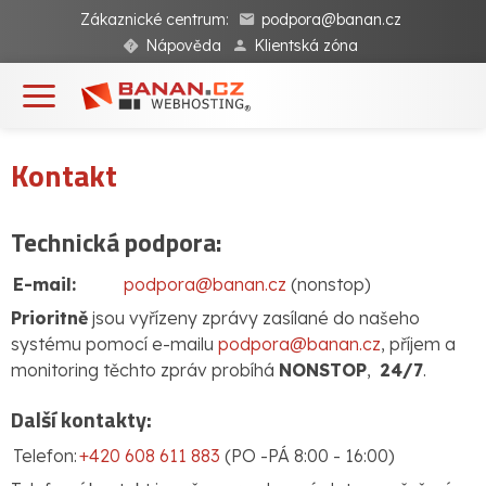
Zákaznické centrum:
podpora@banan.cz
Nápověda
Klientská zóna
Kontakt
Technická podpora:
E-mail:
podpora@banan.cz
(nonstop)
Prioritně
jsou vyřízeny zprávy zasílané do našeho
systému pomocí e-mailu
podpora@banan.cz
, příjem a
monitoring těchto zpráv probíhá
NONSTOP
,
24/7
.
Další kontakty:
Telefon:
+420 608 611 883
(PO -PÁ 8:00 - 16:00)