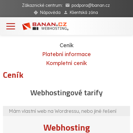
Zákaznické centrum:
podpora@banan.cz
Nápověda
Klientská zóna
Ceník
Platební informace
Kompletní ceník
Ceník
Webhostingové tarify
Mám vlastní web na Wordressu, nebo jiné řešení
Webhosting