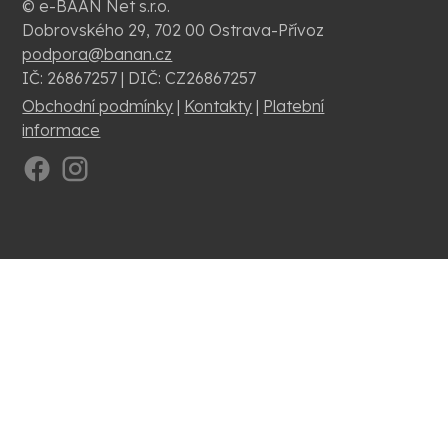
© e-BAAN Net s.r.o.
Dobrovského 29, 702 00 Ostrava-Přívoz
podpora@banan.cz
IČ: 26867257 | DIČ: CZ26867257
Obchodní podmínky
|
Kontakty
|
Platební
informace
.
.