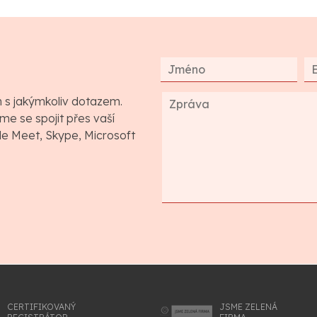
m s jakýmkoliv dotazem.
e se spojit přes vaší
gle Meet, Skype, Microsoft
CERTIFIKOVANÝ
JSME ZELENÁ