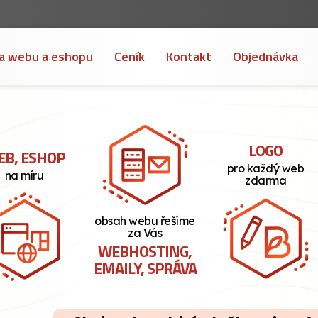
a webu a eshopu
Ceník
Kontakt
Objednávka
LOGO
B, ESHOP
pro každý web
na míru
zdarma
obsah webu řešíme
za Vás
WEBHOSTING,
EMAILY, SPRÁVA