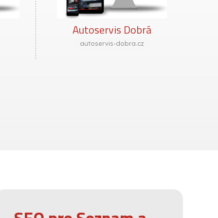
á
Pojízdná lešení
pojizdnaleseni.cz