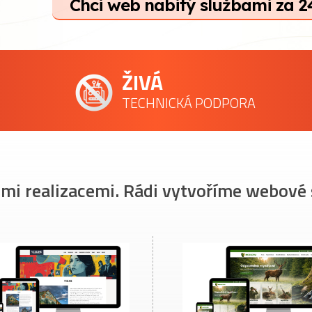
Chci web nabitý službami za 2
ŽIVÁ
TECHNICKÁ PODPORA
imi realizacemi. Rádi vytvoříme webové 