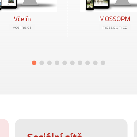
MOSSOPM
Autoservis Dobr
mossopm.cz
autoservis-dobra.cz