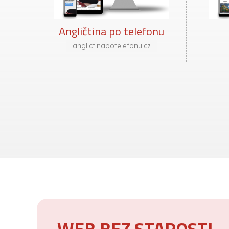
nu
Včelín
vceline.cz