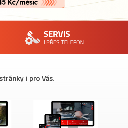
45 Kč/měsíc
SERVIS
I PŘES TELEFON
stránky i pro Vás.