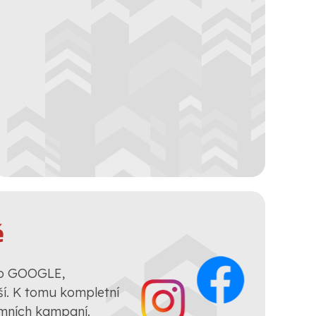
ě
ro GOOGLE,
. K tomu kompletní
amních kampaní.