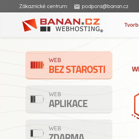
Zákaznické centrum:
podpora@banan.cz
Tvorb
WEB
BEZ STAROSTI
WE
WEB
APLIKACE
WEB
ZDARMA