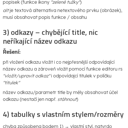
popisek (funkce ikony
"zelené tužky"
)
alt
je textová alternativa netextového prvku (obrázek),
musí obsahovat popis funkce / obsahu
3) odkazy – chybějící title, nic
neříkající název odkazu
Řešení:
při vložení odkazu vložit i co nejpřesnější odpovídající
název odkazu a zároveň vložit pomocí funkce editoru rs
"vložit/upravit odkaz"
i odpovídajcí titulek v políčku
"titulek"
název odkazu/parametr title by měly obsahovat účel
odkazu (nestačí jen např.
stáhnout
)
4) tabulky s vlastním stylem/rozměry
chyba způsobena bodem 1) → vlastní styl, natvrdo