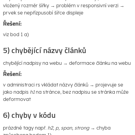
vložený rozměr šířky → problém v responsivní verzi →
prvek se nepřízpusobí šířce displeje
Řešení:
viz bod 1 a)
5) chybějící názvy článků
chybějící nadpisy na webu → deformace článku na webu
Řešení:
v administraci rs vkládat názvy článků → projevuje se
jako nadpis
h1
na stránce, bez nadpisu se stránka může
deformovat
6) chyby v kódu
prázdné tagy např.
h2, p, span, strong
→ chyba