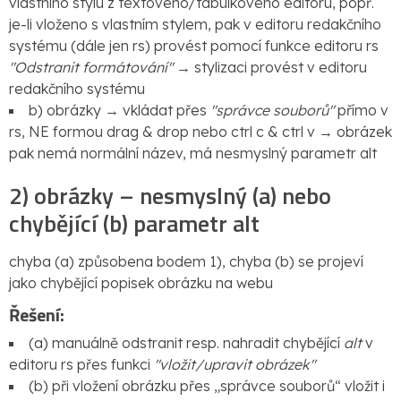
vlastního stylu z textového/tabulkového editoru, popř.
je-li vloženo s vlastním stylem, pak v editoru redakčního
systému (dále jen rs) provést pomocí funkce editoru rs
"Odstranit formátování"
→ stylizaci provést v editoru
redakčního systému
b) obrázky → vkládat přes
"správce souborů"
přímo v
rs, NE formou drag & drop nebo ctrl c & ctrl v → obrázek
pak nemá normální název, má nesmyslný parametr alt
2) obrázky – nesmyslný (a) nebo
chybějící (b) parametr alt
chyba (a) způsobena bodem 1), chyba (b) se projeví
jako chybějící popisek obrázku na webu
Řešení:
(a) manuálně odstranit resp. nahradit chybějící
alt
v
editoru rs přes funkci
"vložit/upravit obrázek"
(b) při vložení obrázku přes „správce souborů“ vložit i