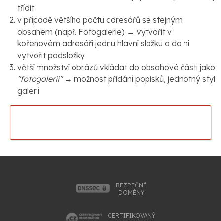
třídit
v případě většího počtu adresářů se stejným
obsahem (např. Fotogalerie) → vytvořit v
kořenovém adresáři jednu hlavní složku a do ní
vytvořit podsložky
větší množství obrázů vkládat do obsahové části jako
"fotogalerii"
→ možnost přidání popisků, jednotný styl
galerií
NAŠE ŘEŠENÍ PRO PŘÍSTUPNOST
WEBOVÝCH STRÁNEK
BEZPEČNÉ
DOMÉNY
CERTIFIKOVANÝ