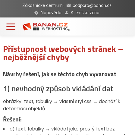
Zákaznické centrum:
podpora@banan.cz
Nápověda
Klientská zóna
Přístupnost webových stránek –
nejběžnější chyby
Návrhy řešení, jak se těchto chyb vyvarovat
1) nevhodný způsob vkládání dat
obrázky, text, tabulky → vlastní styl css → dochází k
deformaci objektů
Řešení:
a) text, tabulky → vkládat jako prostý text bez