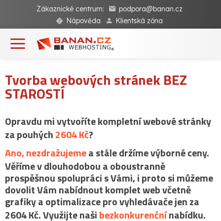
Zákaznické centrum:
podpora@banan.cz
Nápověda
Klientská zóna
Tvorba webových stránek BEZ
STAROSTÍ
Opravdu mi vytvoříte kompletní webové stránky
za pouhých
2604 Kč
?
Ano, nezdražujeme
a stále držíme výborné ceny.
Věříme v dlouhodobou a oboustranně
prospěšnou spolupráci s Vámi, i proto si můžeme
dovolit Vám nabídnout komplet web včetně
grafiky a optimalizace pro vyhledávače jen za
2604 Kč. Využijte naši
bezkonkurenční
nabídku.