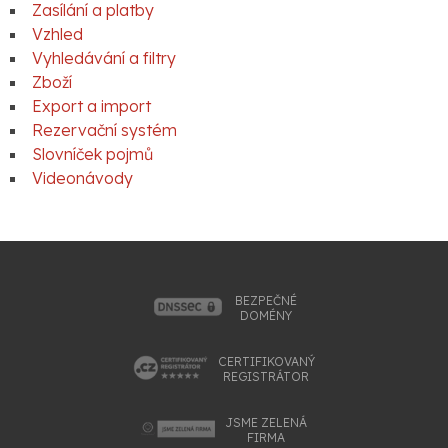
Zasílání a platby
Vzhled
Vyhledávání a filtry
Zboží
Export a import
Rezervační systém
Slovníček pojmů
Videonávody
BEZPEČNÉ
DOMÉNY
CERTIFIKOVANÝ
REGISTRÁTOR
JSME ZELENÁ
FIRMA