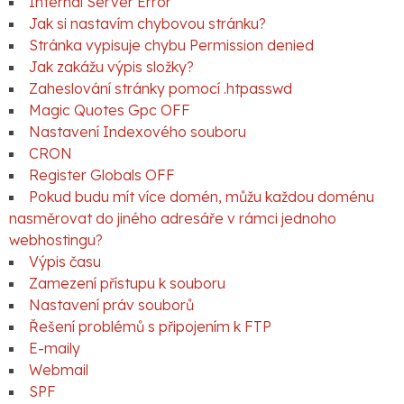
Internal Server Error
Jak si nastavím chybovou stránku?
Stránka vypisuje chybu Permission denied
Jak zakážu výpis složky?
Zaheslování stránky pomocí .htpasswd
Magic Quotes Gpc OFF
Nastavení Indexového souboru
CRON
Register Globals OFF
Pokud budu mít více domén, můžu každou doménu
nasměrovat do jiného adresáře v rámci jednoho
webhostingu?
Výpis času
Zamezení přístupu k souboru
Nastavení práv souborů
Řešení problémů s připojením k FTP
E-maily
Webmail
SPF