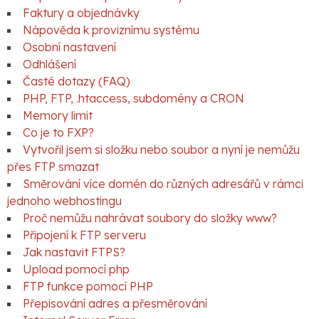
Faktury a objednávky
Nápověda k proviznímu systému
Osobní nastavení
Odhlášení
Časté dotazy (FAQ)
PHP, FTP, .htaccess, subdomény a CRON
Memory limit
Co je to FXP?
Vytvořil jsem si složku nebo soubor a nyní je nemůžu
přes FTP smazat
Směrování více domén do různých adresářů v rámci
jednoho webhostingu
Proč nemůžu nahrávat soubory do složky www?
Připojení k FTP serveru
Jak nastavit FTPS?
Upload pomocí php
FTP funkce pomocí PHP
Přepisování adres a přesměrování