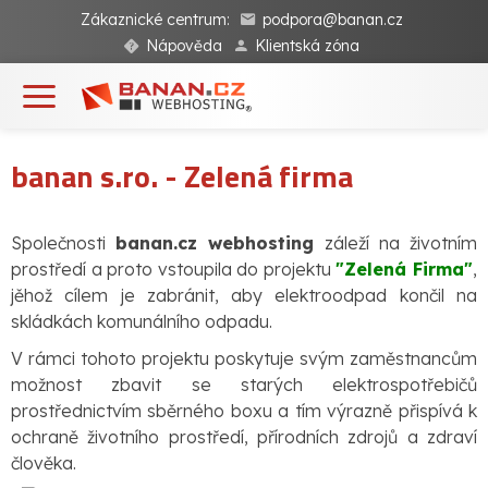
Zákaznické centrum:
podpora@banan.cz
Nápověda
Klientská zóna
banan s.ro. - Zelená firma
Společnosti
banan.cz webhosting
záleží na životním
prostředí a proto vstoupila do projektu
"Zelená Firma"
,
jěhož cílem je zabránit, aby elektroodpad končil na
skládkách komunálního odpadu.
V rámci tohoto projektu poskytuje svým zaměstnancům
možnost zbavit se starých elektrospotřebičů
prostřednictvím sběrného boxu a tím výrazně přispívá k
ochraně životního prostředí, přírodních zdrojů a zdraví
člověka.