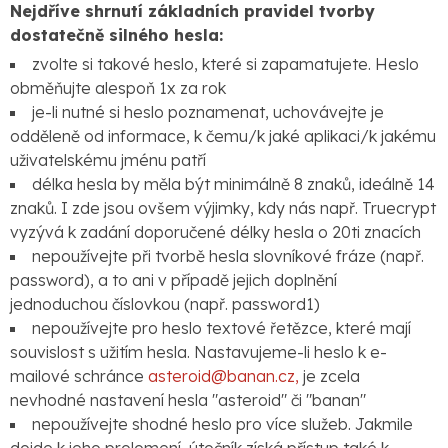
Nejdříve shrnutí základních pravidel tvorby
dostatečně silného hesla:
zvolte si takové heslo, které si zapamatujete. Heslo
obměňujte alespoň 1x za rok
je-li nutné si heslo poznamenat, uchovávejte je
odděleně od informace, k čemu/k jaké aplikaci/k jakému
uživatelskému jménu patří
délka hesla by měla být minimálně 8 znaků, ideálně 14
znaků. I zde jsou ovšem výjimky, kdy nás např. Truecrypt
vyzývá k zadání doporučené délky hesla o 20ti znacích
nepoužívejte při tvorbě hesla slovníkové fráze (např.
password), a to ani v případě jejich doplnění
jednoduchou číslovkou (např. password1)
nepoužívejte pro heslo textové řetězce, které mají
souvislost s užitím hesla. Nastavujeme-li heslo k e-
mailové schránce
asteroid@banan.cz,
je zcela
nevhodné nastavení hesla "asteroid" či "banan"
nepoužívejte shodné heslo pro více služeb. Jakmile