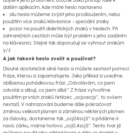
dojde k jeho prolomení, útočník získá přístup také k
dalším aplikacím, kde máte heslo nastaveno
sílu hesla můžeme zvýšit jeho prodloužením, nebo
použitím více znaků klávesnice - speciální znaky
pozor na použití diakritických znaků v heslech. Při
zahraničních cestách může být problém s jeho zadáním
na klávesnici. Stejně tak doporučuji se vyhnout znakům
y/z
A jak takové heslo zvolit a používat?
Dlouhé dostatečně silné heslo si můžete sestavit pomocí
fráze, kterou si zapamatujete. Jako příklad si uveďme
oblíbenou pohádkovou frázi „Odvolávám, co jsem
odvolal a slibuji, co jsem slíbil.“ Z fráze vytvoříme
použitím prvních znaků řetězec „ocjoascjs“, to ovšem
nestačí. V nahrazování budeme dále pokračovat
změnou velikosti písmen a záměnou některých písmen
za číslovky, dostaneme tak „ocj04scjS“ a přidáme-li
navíc čárku, máme hotovo „ocj0,4scjS“. Tento tvar již
můžeme použít jako základ hesla a dále jej doplnit o