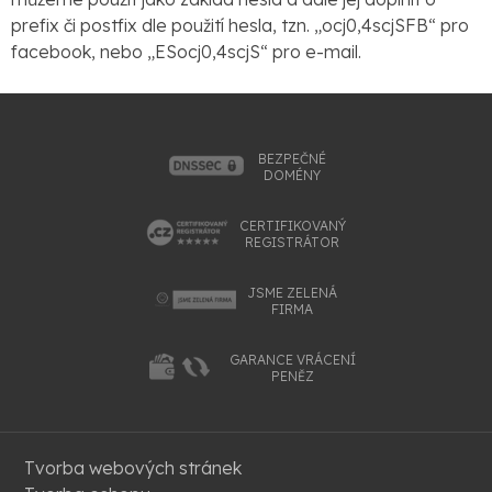
prefix či postfix dle použití hesla, tzn. „ocj0,4scjSFB“ pro
facebook, nebo „ESocj0,4scjS“ pro e-mail.
BEZPEČNÉ
DOMÉNY
CERTIFIKOVANÝ
REGISTRÁTOR
JSME ZELENÁ
FIRMA
GARANCE VRÁCENÍ
PENĚZ
Tvorba webových stránek