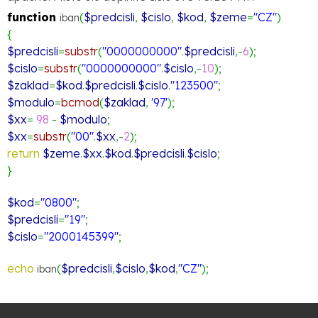
function 
(
$predcisli
, 
$cislo
, 
$kod
, 
$zeme
=
"CZ"
)
iban
{
$predcisli
=
substr
(
"0000000000"
.
$predcisli
,-
6
)
; 
$cislo
=
substr
(
"0000000000"
.
$cislo
,-
10
)
; 
$zaklad
=
$kod
.
$predcisli
.
$cislo
.
"123500"
; 
$modulo
=
bcmod
(
$zaklad
,
'97'
)
;
$xx
=
98
-
$modulo
;
$xx
=
substr
(
"00"
.
$xx
,-
2
)
;
return
$zeme
.
$xx
.
$kod
.
$predcisli
.
$cislo
;
}
$kod
=
"0800"
;
$predcisli
=
"19"
;
$cislo
=
"2000145399"
;
echo
(
$predcisli
,
$cislo
,
$kod
,
"CZ"
)
;
 iban