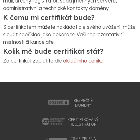
mail, určený registrátor, sada jmenných serverů,
administrativní a technické kontakty domény.
K čemu mi certifikát bude?
S certifikátem můžete nakládat dle svého uvážení, může
sloužit například jako dekorace Vaši reprezentativní
místnosti či kanceláře.
Kolik mě bude certifikát stát?
Za certifikát zaplatíte dle
aktuálního ceníku
.
BEZPEČNÉ
DOMÉNY
CERTIFIKOVANÝ
REGISTRÁTOR
JSME ZELENÁ