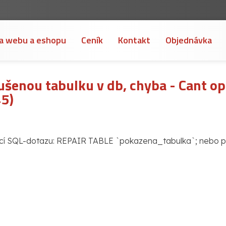
a webu a eshopu
Ceník
Kontakt
Objednávka
šenou tabulku v db, chyba - Cant op
45)
í SQL-dotazu:
REPAIR TABLE `pokazena_tabulka`;
nebo p