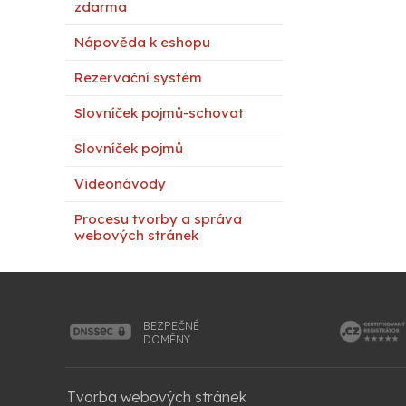
zdarma
Nápověda k eshopu
Rezervační systém
Slovníček pojmů-schovat
Slovníček pojmů
Videonávody
Procesu tvorby a správa
webových stránek
BEZPEČNÉ
DOMÉNY
Tvorba webových stránek