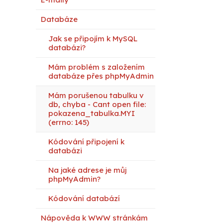
Databáze
Jak se připojím k MySQL
databázi?
Mám problém s založením
databáze přes phpMyAdmin
Mám porušenou tabulku v
db, chyba - Cant open file:
pokazena_tabulka.MYI
(errno: 145)
Kódování připojení k
databázi
Na jaké adrese je můj
phpMyAdmin?
Kódování databází
Nápověda k WWW stránkám