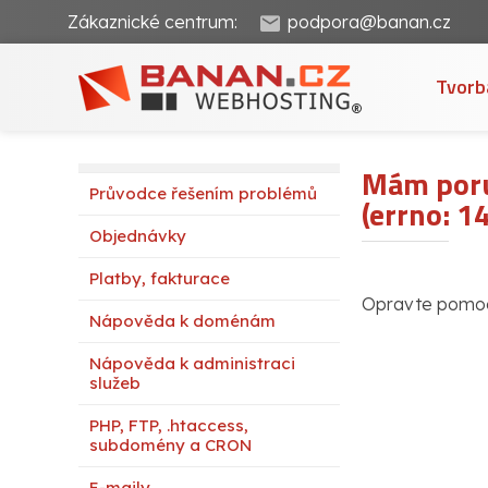
Zákaznické centrum:
podpora@banan.cz
Tvorb
Mám poru
Průvodce řešením problémů
(errno: 1
Objednávky
Platby, fakturace
Opravte pomoc
Nápověda k doménám
Nápověda k administraci
služeb
PHP, FTP, .htaccess,
subdomény a CRON
E-maily