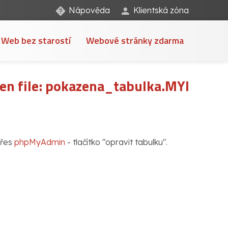
Nápověda
Klientská zóna
Web bez starostí
Webové stránky zdarma
en file: pokazena_tabulka.MYI
řes
phpMyAdmin
- tlačítko "opravit tabulku".