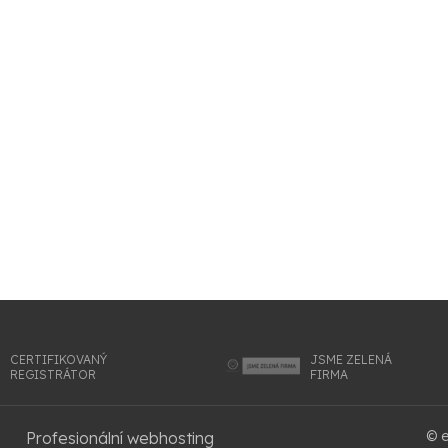
CERTIFIKOVANÝ
JSME ZELENÁ
REGISTRÁTOR
FIRMA
© e
Profesionální webhosting