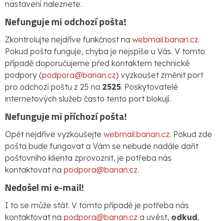
nastavení naleznete.
Nefunguje mi odchozí pošta!
Zkontrolujte nejdříve funkčnost na
webmail.banan.cz
.
Pokud pošta funguje, chyba je nejspíše u Vás. V tomto
případě doporučujeme před kontaktem technické
podpory (
podpora@banan.cz
) vyzkoušet změnit port
pro odchozí poštu z 25 na
2525
. Poskytovatelé
internetových služeb často tento port blokují.
Nefunguje mi příchozí pošta!
Opět nejdříve vyzkoušejte
webmail.banan.cz
. Pokud zde
pošta bude fungovat a Vám se nebude nadále dařit
poštovního klienta zprovoznit, je potřeba nás
kontaktovat na
podpora@banan.cz
.
Nedošel mi e-mail!
I to se může stát. V tomto případě je potřeba nás
kontaktovat na
podpora@banan.cz
a uvést,
odkud
,