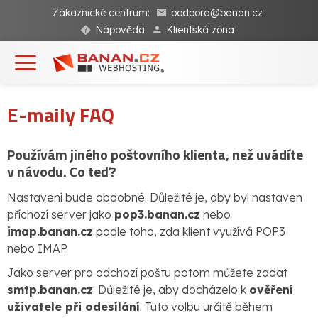
Zákaznické centrum:
podpora@banan.cz
Nápověda
Klientská zóna
E-maily FAQ
Používám jiného poštovního klienta, než uvádíte
v návodu. Co teď?
Nastavení bude obdobné. Důležité je, aby byl nastaven
příchozí server jako
pop3.banan.cz
nebo
imap.banan.cz
podle toho, zda klient využívá POP3
nebo IMAP.
Jako server pro odchozí poštu potom můžete zadat
smtp.banan.cz
. Důležité je, aby docházelo k
ověření
uživatele při odesílání
. Tuto volbu určitě během