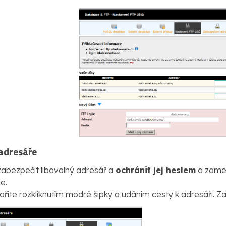
adresáře
zabezpečit libovolný adresář a
ochránit jej heslem
a zamez
e.
říte rozkliknutím modré šipky a udáním cesty k adresáři. Za