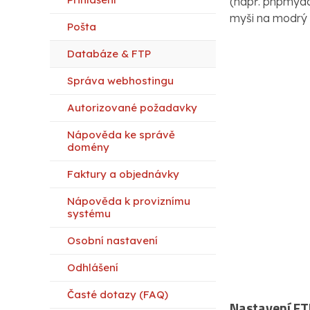
(např. phpmyadm
myši na modrý 
Pošta
Databáze & FTP
Správa webhostingu
Autorizované požadavky
Nápověda ke správě
domény
Faktury a objednávky
Nápověda k proviznímu
systému
Osobní nastavení
Odhlášení
Časté dotazy (FAQ)
Nastavení FT