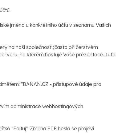
účtů.
atelské jméno u konkrétního účtu v seznamu Vašich
ry na naší společnost (často při čerstvém
 serveru, na kterém hostuje Vaše prezentace. Tuto
edmětem: "BANAN.CZ - přístupové údaje pro
nictvím administrace webhostingových
ítko "Edituj". Změna FTP hesla se projeví