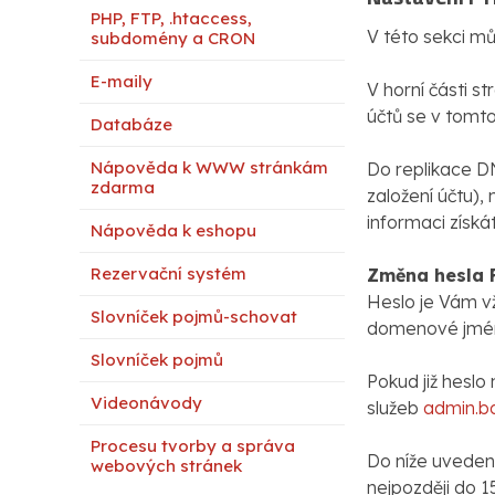
PHP, FTP, .htaccess,
V této sekci mů
subdomény a CRON
E-maily
V horní části s
účtů se v tomto
Databáze
Nápověda k WWW stránkám
Do replikace D
zdarma
založení účtu),
informaci získá
Nápověda k eshopu
Rezervační systém
Změna hesla 
Heslo je Vám v
Slovníček pojmů-schovat
domenové jmén
Slovníček pojmů
Pokud již heslo
Videonávody
služeb
admin.b
Procesu tvorby a správa
Do níže uvedené
webových stránek
nejpozději do 1