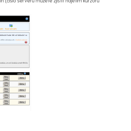
(číslo serveru můžete zjistit najetím kurzoru