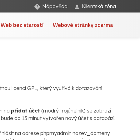
Nápověda
Klientská zóna
Web bez starostí
Webové stránky zdarma
nou licencí GPL, který využívá k dotazování
ím na
přidat účet
(modrý trojúhelník) se zobrazí
 bude do 15 minut vytvořen nový účet s databází.
přihlásit na adrese phpmyadmin.nazev_domeny