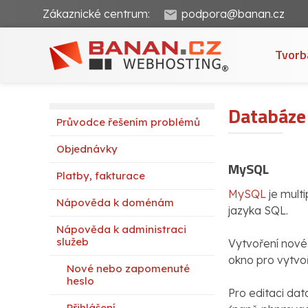
Zákaznické centrum:
podpora@banan.cz
Tvorb
Databáze
Průvodce řešením problémů
Objednávky
MySQL
Platby, fakturace
MySQL
je mult
Nápověda k doménám
jazyka SQL.
Nápověda k administraci
služeb
Vytvoření nové
okno pro vytvo
Nové nebo zapomenuté
heslo
Pro editaci da
Přihlášení