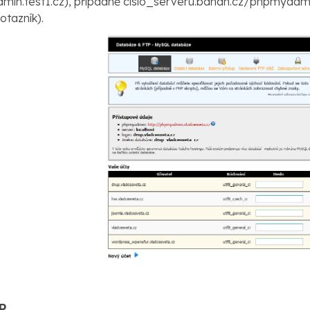
in.test1.cz), případně cislo_serveru.banan.cz/phpmyadmin 
otazník).
P