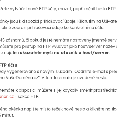
žete vytvářet nové FTP účty, mazat, popř. měnit hesla FTP 
tránky jsou k dispozici přihlašovací údaje. Kliknutím na Uživ
 okně zobrazí přihlašovací údaje ke konkrétnímu účtu.
NS záznamů, či pokud ještě nemáte nastaveny jmenné serve
 můžete pro přístup na FTP využívat jako host/server název
te najetím
ukazatele myši na otazník u host/server
.
FTP účtu
ždy vygenerováno s novými službami. Obdržíte e-mail s př
o VašeDoména.cz". V tomto emailu je uvedené heslo.
 nemáte k dispozici, můžete si jej kdykoliv změnit prostřed
anan.cz
- sekce FTP.
ho okénka napište místo teček nové heslo a klikněte na tlač
5 minut.