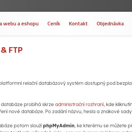
a webu a eshopu
Ceník
Kontakt
Objednávka
 & FTP
iplatformní relační databázový systém dostupný pod bezplat
 databáze probíhá skrze
administrační rozhraní
, kde kliknut
ření nové databáze. Po zadání názvu, hesla a znakové sady
tabáze potom slouží
phpMyAdmin
, ke kterému se můžete 