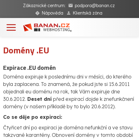
Zákaznické centrum:
podpora@banan.cz
Nápověda
Klientská zóna
Domény .EU
Expirace .EU domén
Doména expiruje k poslednímu dni v měsíci, do kterého
byla zaplacena. To znamená, že pokud jste si 15.6.2011
objednali eu doménu na rok, tak Vám expiruje dne
30.6.2012.
Deset dní
před expirací dojde k znefunkčnení
domény (v našem příkladě by to bylo 20.6.2012).
Co se děje po expiraci:
Čtyřicet dní po expiraci je doména nefunkční a ve stavu
takzvané karantény. Obnovení domény v tomto období