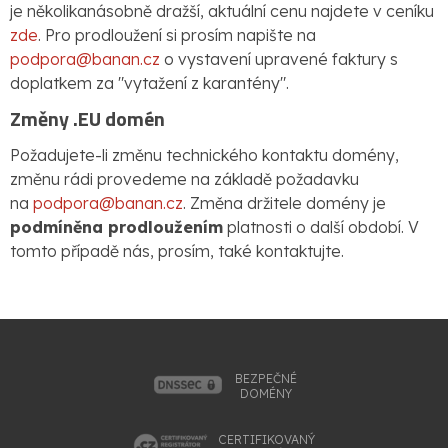
je několikanásobně dražší, aktuální cenu najdete v ceníku
zde
. Pro prodloužení si prosím napište na
podpora@banan.cz
o vystavení upravené faktury s
doplatkem za "vytažení z karantény".
Změny .EU domén
Požadujete-li změnu technického kontaktu domény,
změnu rádi provedeme na základě požadavku
na
podpora@banan.cz
. Změna držitele domény je
podmíněna prodloužením
platnosti o další období. V
tomto případě nás, prosím, také kontaktujte.
BEZPEČNÉ
DOMÉNY
CERTIFIKOVANÝ