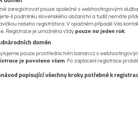
é zaregistrovat pouze společně s webhostingovými služb
ujete-li podmínku slovenského občanství a tudíž nemáte při
vičkou našeho registrátora. V opačném případě Vás kont
ace. Registrace je umožněna vždy
pouze na jeden rok
.
nadnárodních domén
kytujeme pouze prostřednictvím banan.cz s webhostingovým
istrace je povolena všem
. Po zaplacení registrace probě
návod popisující všechny kroky potřebné k registra