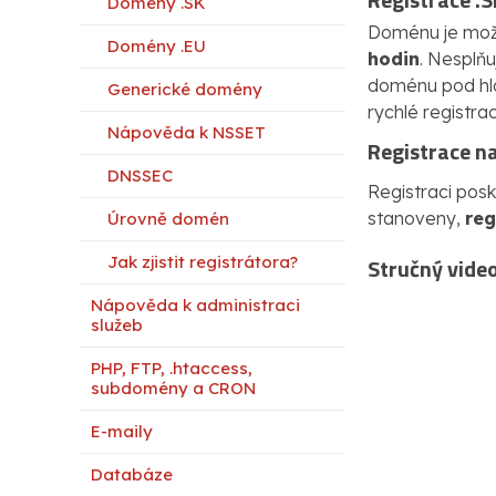
Domény .SK
Doménu je možn
Domény .EU
hodin
. Nesplň
doménu pod hla
Generické domény
rychlé registr
Nápověda k NSSET
Registrace 
DNSSEC
Registraci pos
stanoveny,
reg
Úrovně domén
Jak zjistit registrátora?
Stručný video
Nápověda k administraci
služeb
PHP, FTP, .htaccess,
subdomény a CRON
E-maily
Databáze