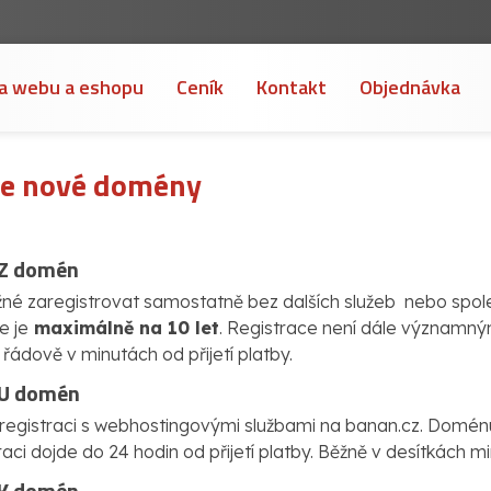
a webu a eshopu
Ceník
Kontakt
Objednávka
ce nové domény
CZ domén
é zaregistrovat samostatně bez dalších služeb nebo spol
e je
maximálně na 10 let
. Registrace není dále význam
řádově v minutách od přijetí platby.
EU domén
egistraci s webhostingovými službami na banan.cz. Domén
traci dojde do 24 hodin od přijetí platby. Běžně v desítkách mi
SK domén