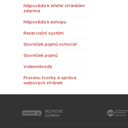
Nápověda k WWW stránkám
zdarma
Nápověda k eshopu
Rezervační systém
Slovníček pojmů-schovat
Slovníček pojmů
Videonávody
Procesu tvorby a správa
webových stránek
BEZPEČNÉ
DOMÉNY