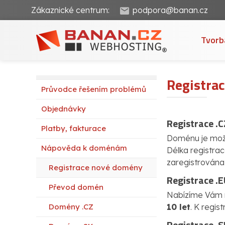
Zákaznické centrum:
podpora@banan.cz
Tvorb
Registra
Průvodce řešením problémů
Objednávky
Registrace .
Platby, fakturace
Doménu je možn
Nápověda k doménám
Délka registrac
zaregistrována 
Registrace nové domény
Registrace .
Převod domén
Nabízíme Vám r
Domény .CZ
10 let
. K regis
Registrace .