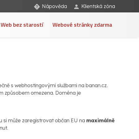
Nápověda
Klientská zóna
Web bez starostí
Webové stránky zdarma
ečně s webhostingovými službami na banan.cz.
ným způsobem omezena. Doména je
u si může zaregistrovat občan EU na
maximálně
nut.