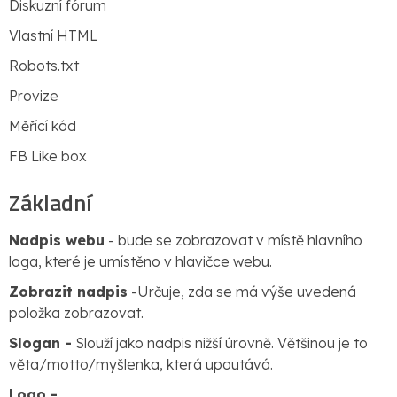
Diskuzní fórum
Vlastní HTML
Robots.txt
Provize
Měřící kód
FB Like box
Základní
Nadpis webu
- bude se zobrazovat v místě hlavního
loga, které je umístěno v hlavičce webu.
Zobrazit nadpis
-Určuje, zda se má výše uvedená
položka zobrazovat.
Slogan -
Slouží jako nadpis nižší úrovně. Většinou je to
věta/motto/myšlenka, která upoutává.
Logo -
.