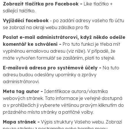
Zobrazit tlačítka pro Facebook -
Like tlačítko +
sdílející talčítko.
Vyjížděcí facebook
- po zadání adresy vašeho fb účtu
se zobrazí na okraji webu záložka pro fb
Poslat e-mail administrátorovi, když někdo odešle
komentář ke schválení -
Pro tuto funkci je třeba mít
vyplněnou emailovou adresu (viz níže). V případě, že
máte vytvořen formulář se zasíláním, platí to stejné.
E-mailová adresa pro systémové účely -
Na tuto
adresu budou odeslány upomínky a zprávy
administrátorovi.
Meta tag autor -
Identifikace autora/vlastníka
webových stránek. Tato informace je veřejně dostupná
a v prohlížečích ji vyberete většinou pravým kliknutím do
prázdného místa stránky a patřičné volby.
Mapa stránek -
Výpis struktury Vašeho webu. Zobrazí
pouze stránky z postranního nebo horního menu.