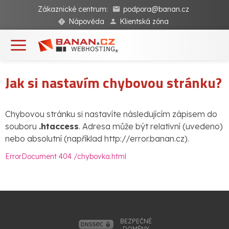
Zákaznické centrum:
podpora@banan.cz
Nápověda
Klientská zóna
Jak si nastavím chybovou stránku?
Chybovou stránku si nastavíte následujícím zápisem do
souboru
.htaccess
. Adresa může být relativní (uvedeno)
nebo absolutní (například http://error.banan.cz).
ErrorDocument 404 /chybovka.html
BEZPEČNÉ
DOMÉNY