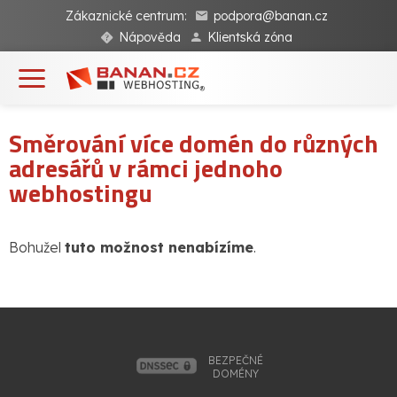
Zákaznické centrum:
podpora@banan.cz
Nápověda
Klientská zóna
Směrování více domén do různých
adresářů v rámci jednoho
webhostingu
Bohužel
tuto možnost nenabízíme
.
BEZPEČNÉ
DOMÉNY