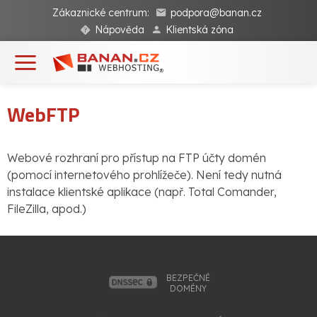
Zákaznické centrum:
podpora@banan.cz
Nápověda
Klientská zóna
WebFTP
Webové rozhraní pro přístup na FTP účty domén
(pomocí internetového prohlížeče). Není tedy nutná
instalace klientské aplikace (např. Total Comander,
FileZilla, apod.)
BEZPEČNÉ
DOMÉNY