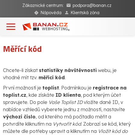
Zákaznické centrum:
podpora@banan.cz
Nápověda
Klientská zóna
Měřící kód
Chcete-li získat
statistiky návštěvnosti
webu, je
vhodné mít tzv.
měřící kód
.
První možností je
toplist
. Podmínkou je
registrace na
toplist.cz
, kde získáte
ID klienta
, pod kterým účet
spravujete. Do pole
Vaše Toplist ID
vložíte dané ID, v
nabídce vzhledů vyberete jednu z možností, nastavíte
výchozí číslo
, od kterého má počítadlo měřit a
potvrdíte kliknutím na
Vytvořit kód
. Zobrazí se kód, který
můžete dle potřeby upravit a kliknutím na
Vložit kód do