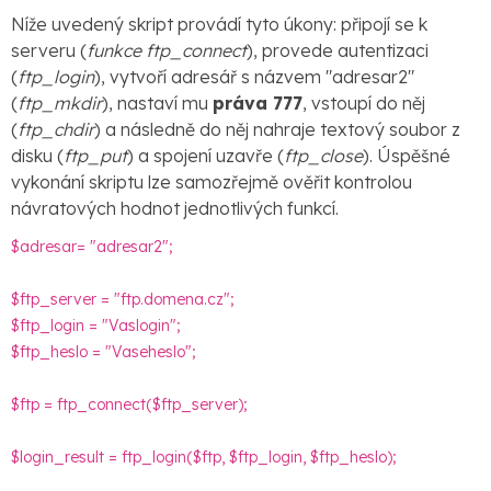
Níže uvedený skript provádí tyto úkony: připojí se k
serveru (
funkce ftp_connect
), provede autentizaci
(
ftp_login
), vytvoří adresář s názvem "adresar2"
(
ftp_mkdir
), nastaví mu
práva 777
, vstoupí do něj
(
ftp_chdir
) a následně do něj nahraje textový soubor z
disku (
ftp_put
) a spojení uzavře (
ftp_close
). Úspěšné
vykonání skriptu lze samozřejmě ověřit kontrolou
návratových hodnot jednotlivých funkcí.
$adresar= "adresar2";
$ftp_server = "ftp.domena.cz";
$ftp_login = "Vaslogin";
$ftp_heslo = "Vaseheslo";
$ftp = ftp_connect($ftp_server);
$login_result = ftp_login($ftp, $ftp_login, $ftp_heslo);