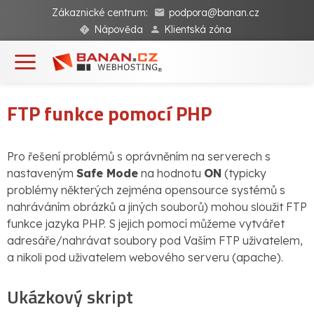
Zákaznické centrum:
podpora@banan.cz
Nápověda
Klientská zóna
FTP funkce pomocí PHP
Pro řešení problémů s oprávněním na serverech s
nastaveným
Safe Mode
na hodnotu
ON
(typicky
problémy některých zejména opensource systémů s
nahráváním obrázků a jiných souborů) mohou sloužit FTP
funkce jazyka PHP. S jejich pomocí můžeme vytvářet
adresáře/nahrávat soubory pod Vaším FTP uživatelem,
a nikoli pod uživatelem webového serveru (apache).
Ukázkový skript