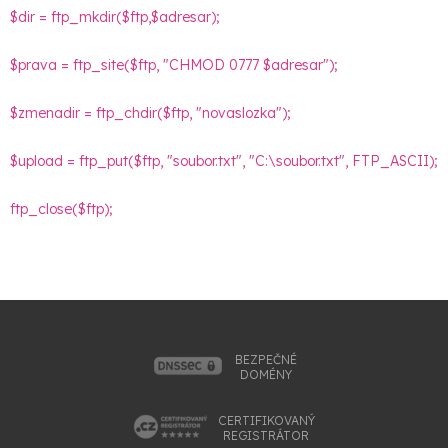
$dir = ftp_mkdir($ftp,$adresar);
$prava = ftp_site($ftp, "CHMOD 0777 $adresar");
$zmenadir = ftp_chdir($ftp, "novaslozka");
$upload = ftp_put($ftp, "soubor.txt", "C:\soubor.txt", FTP_ASCII);
ftp_close($ftp);
BEZPEČNÉ
DOMÉNY
CERTIFIKOVANÝ
REGISTRÁTOR