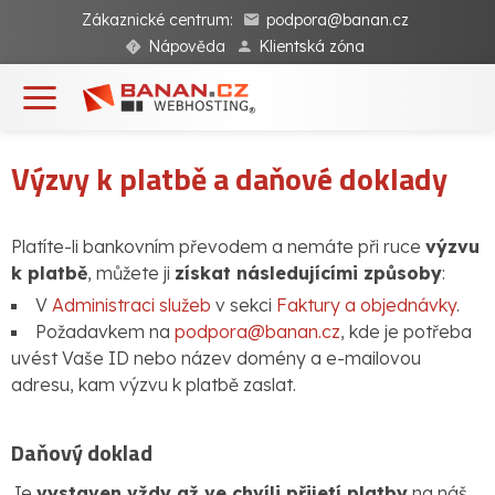
Zákaznické centrum:
podpora@banan.cz
Nápověda
Klientská zóna
Výzvy k platbě a daňové doklady
Platíte-li bankovním převodem a nemáte při ruce
výzvu
k platbě
, můžete ji
získat následujícími způsoby
:
V
Administraci služeb
v sekci
Faktury a objednávky
.
Požadavkem na
podpora@banan.cz
, kde je potřeba
uvést Vaše ID nebo název domény a e-mailovou
adresu, kam výzvu k platbě zaslat.
Daňový doklad
Je
vystaven vždy až ve chvíli přijetí platby
na náš