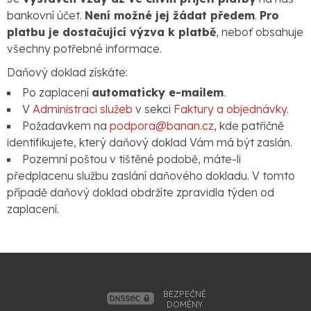
bankovní účet.
Není možné jej žádat předem
.
Pro
platbu je dostačující výzva k platbě
, neboť obsahuje
všechny potřebné informace.
Daňový doklad získáte:
Po zaplacení
automaticky e-mailem
.
V
Administraci služeb
v sekci
Faktury a objednávky
.
Požadavkem na
podpora@banan.cz
, kde patřičně
identifikujete, který daňový doklad Vám má být zaslán.
Pozemní poštou v tištěné podobě, máte-li
předplacenu službu zaslání daňového dokladu. V tomto
případě daňový doklad obdržíte zpravidla týden od
zaplacení.
BEZPEČNÉ
DOMÉNY