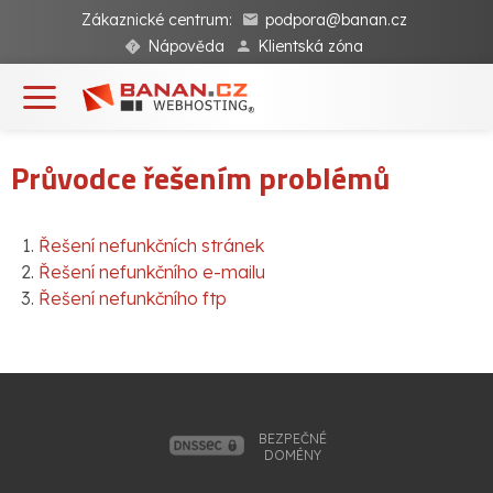
Zákaznické centrum:
podpora@banan.cz
Nápověda
Klientská zóna
Průvodce řešením problémů
Řešení nefunkčních stránek
Řešení nefunkčního e-mailu
Řešení nefunkčního ftp
BEZPEČNÉ
DOMÉNY