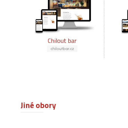
out bar
Hotel Semerink
outbar.cz
hotel-semerink.cz
Jiné obory