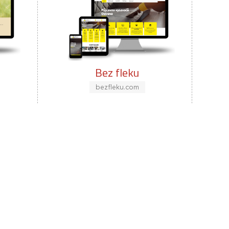
z fleku
Malířka a kaligrafka
zfleku.com
majuska.cz