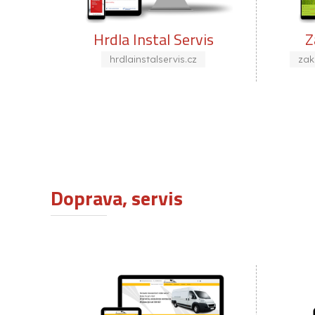
Servis
Zakládání trávníků
is.cz
zakladani-travniku-ostrava.cz
Doprava, servis