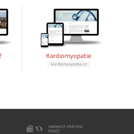
Kardiomyopatie
Grafické stu
kardiomyopatie.cz
ostravski.cz
GARANCE VRÁCENÍ
PENĚZ