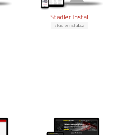
nstal
DAF Innova
al.cz
daf-innova.cz