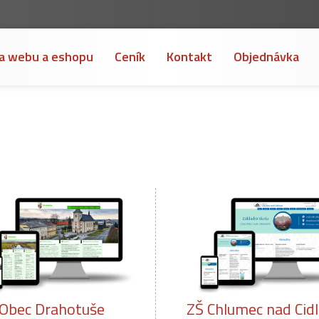
a webu a eshopu
Ceník
Kontakt
Objednávka
Š Chlumec nad Cidlinou
Hasiči Králov