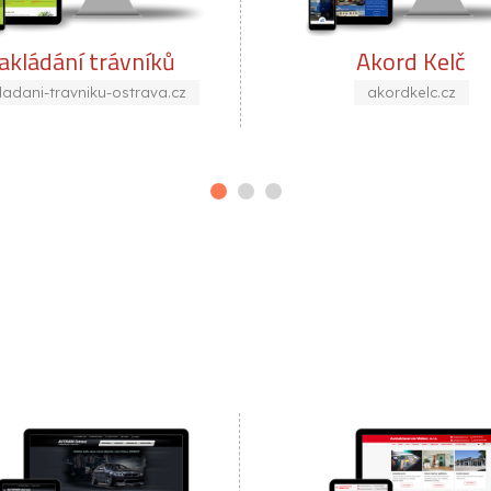
Akord Kelč
Stadler I
akordkelc.cz
stadlerinst