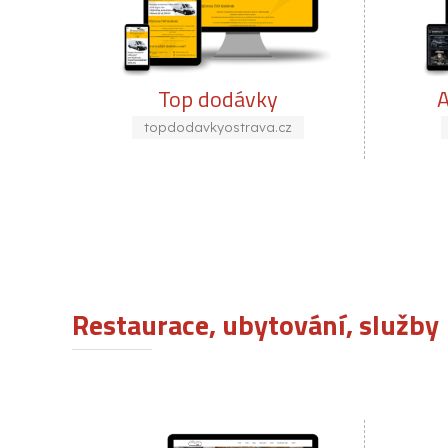
dávky
Autopark Ostrava
strava.cz
autopark-ostrava.cz
Restaurace, ubytování, služby