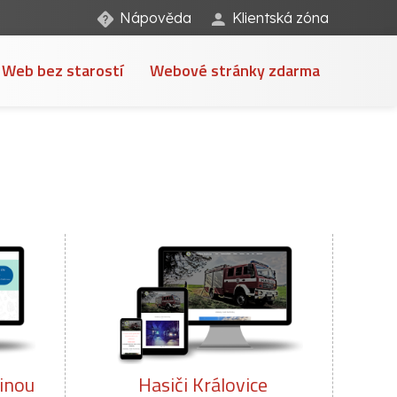
Nápověda
Klientská zóna
Web bez starostí
Webové stránky zdarma
ice
České lékařská komora