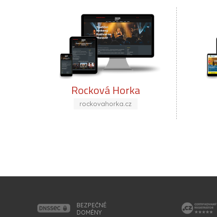
Rocková Horka
KH Kopřivnic
rockovahorka.cz
khkoprivnice.cz
BEZPEČNÉ
DOMÉNY