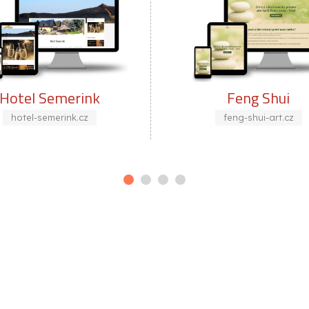
Feng Shui
Be
feng-shui-art.cz
be