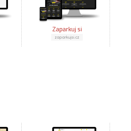
kuj si
SP Autosklo
ujsi.cz
spautosklo.cz