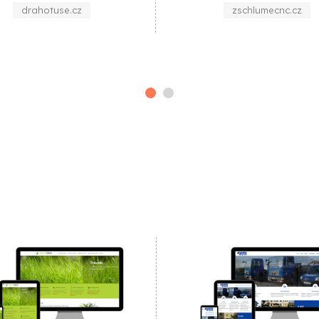
zschlumecnc.cz
hasicikralovice.c