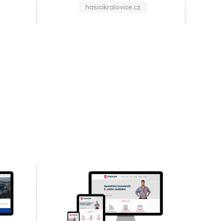
MB
z
clkmb.cz