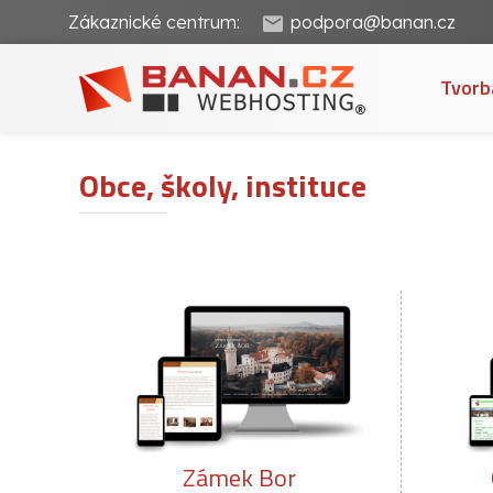
Zákaznické centrum:
podpora@banan.cz
Tvorb
Obce, školy, instituce
Obec Drahotuše
Z