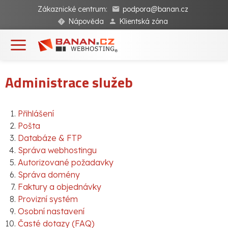
Zákaznické centrum:
podpora@banan.cz
Nápověda
Klientská zóna
Administrace služeb
Přihlášení
Pošta
Databáze & FTP
Správa webhostingu
Autorizované požadavky
Správa domény
Faktury a objednávky
Provizní systém
Osobní nastavení
Časté dotazy (FAQ)