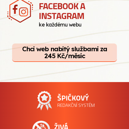
FACEBOOK A
INSTAGRAM
ke každému webu
Chci web nabitý službami za
245 Kč/měsíc
ŠPIČKOVÝ
REDAKČNÍ SYSTÉM
ŽIVÁ