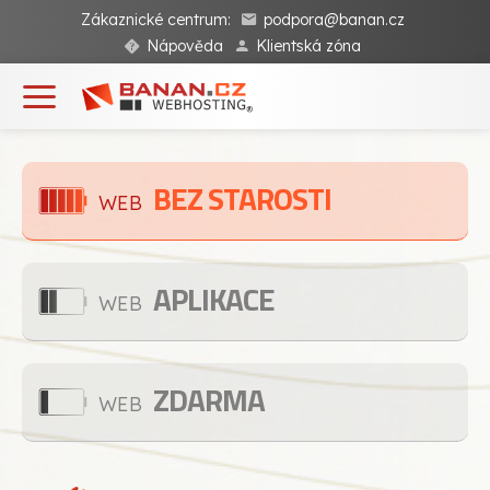
Zákaznické centrum:
podpora@banan.cz
Nápověda
Klientská zóna
BEZ STAROSTI
WEB
APLIKACE
WEB
ZDARMA
WEB