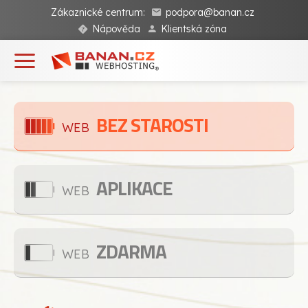
Zákaznické centrum:
podpora@banan.cz
Nápověda
Klientská zóna
BEZ STAROSTI
WEB
APLIKACE
WEB
ZDARMA
WEB