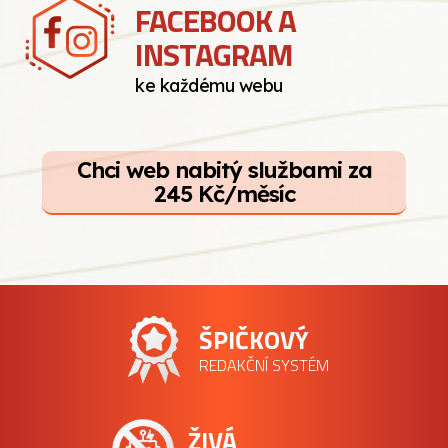
FACEBOOK A
INSTAGRAM
ke každému webu
Chci web nabitý službami za
245 Kč/měsíc
ŠPIČKOVÝ
REDAKČNÍ SYSTÉM
ŽIVÁ